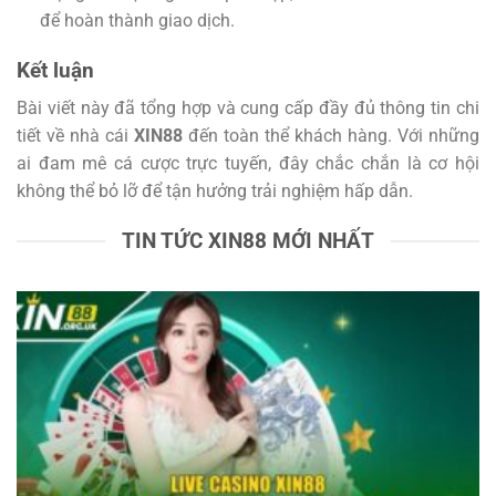
để hoàn thành giao dịch.
Kết luận
Bài viết này đã tổng hợp và cung cấp đầy đủ thông tin chi
tiết về nhà cái
XIN88
đến toàn thể khách hàng. Với những
ai đam mê cá cược trực tuyến, đây chắc chắn là cơ hội
không thể bỏ lỡ để tận hưởng trải nghiệm hấp dẫn.
TIN TỨC XIN88 MỚI NHẤT