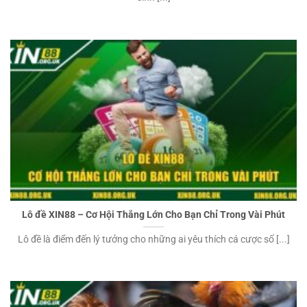
Lô đề XIN88 – Cơ Hội Thắng Lớn Cho Bạn Chỉ Trong Vài Phút
Lô đề là điểm đến lý tưởng cho những ai yêu thích cá cược số [...]