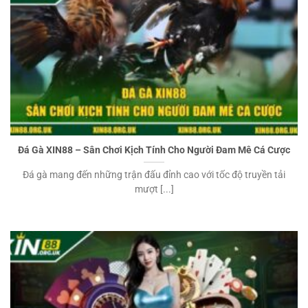
Đá Gà XIN88 – Sân Chơi Kịch Tính Cho Người Đam Mê Cá Cược
Đá gà mang đến những trận đấu đỉnh cao với tốc độ truyền tải
mượt [...]