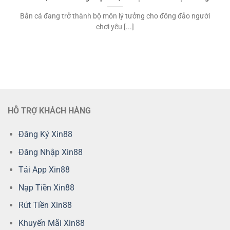
Bắn cá đang trở thành bộ môn lý tưởng cho đông đảo người
chơi yêu [...]
HỖ TRỢ KHÁCH HÀNG
Đăng Ký Xin88
Đăng Nhập Xin88
Tải App Xin88
Nạp Tiền Xin88
Rút Tiền Xin88
Khuyến Mãi Xin88