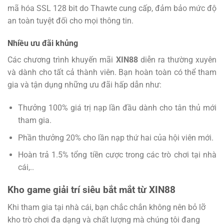
mã hóa SSL 128 bit do Thawte cung cấp, đảm bảo mức độ
an toàn tuyệt đối cho mọi thông tin.
Nhiều ưu đãi khủng
Các chương trình khuyến mãi
XIN88
diễn ra thường xuyên
và dành cho tất cả thành viên. Bạn hoàn toàn có thể tham
gia và tận dụng những ưu đãi hấp dẫn như:
Thưởng 100% giá trị nạp lần đầu dành cho tân thủ mới
tham gia.
Phần thưởng 20% cho lần nạp thứ hai của hội viên mới.
Hoàn trả 1.5% tổng tiền cược trong các trò chơi tại nhà
cái,..
Kho game giải trí siêu bắt mắt từ XIN88
Khi tham gia tại nhà cái, bạn chắc chắn không nên bỏ lỡ
kho trò chơi đa dạng và chất lượng mà chúng tôi đang