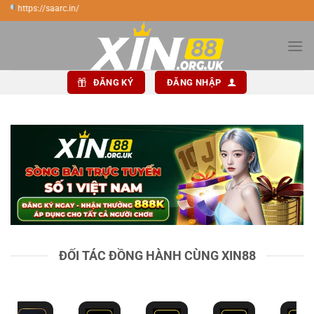
Bỏ
C
qua
nội
dung
ĐĂNG KÝ
ĐĂNG NHẬP
ĐỐI TÁC ĐỒNG HÀNH CÙNG XIN88