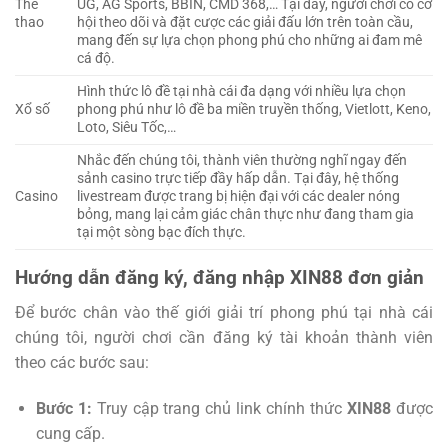
Thể
UG, AG Sports, BBIN, CMD 368,… Tại đây, người chơi có cơ
thao
hội theo dõi và đặt cược các giải đấu lớn trên toàn cầu,
mang đến sự lựa chọn phong phú cho những ai đam mê
cá độ.
Hình thức lô đề tại nhà cái đa dạng với nhiều lựa chọn
Xổ số
phong phú như lô đề ba miền truyền thống, Vietlott, Keno,
Loto, Siêu Tốc,…
Nhắc đến chúng tôi, thành viên thường nghĩ ngay đến
sảnh casino trực tiếp đầy hấp dẫn. Tại đây, hệ thống
Casino
livestream được trang bị hiện đại với các dealer nóng
bỏng, mang lại cảm giác chân thực như đang tham gia
tại một sòng bạc đích thực.
Hướng dẫn đăng ký, đăng nhập XIN88 đơn giản
Để bước chân vào thế giới giải trí phong phú tại nhà cái
chúng tôi, người chơi cần đăng ký tài khoản thành viên
theo các bước sau:
Bước 1:
Truy cập trang chủ link chính thức
XIN88
được
cung cấp.