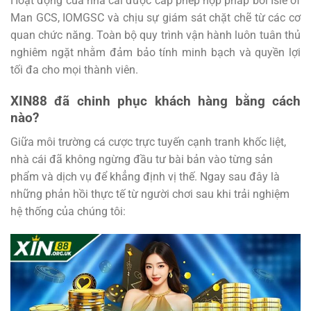
Hoạt động của nhà cái được cấp phép hợp pháp bởi Isle of
Man GCS, IOMGSC và chịu sự giám sát chặt chẽ từ các cơ
quan chức năng. Toàn bộ quy trình vận hành luôn tuân thủ
nghiêm ngặt nhằm đảm bảo tính minh bạch và quyền lợi
tối đa cho mọi thành viên.
XIN88 đã chinh phục khách hàng bằng cách
nào?
Giữa môi trường cá cược trực tuyến cạnh tranh khốc liệt,
nhà cái đã không ngừng đầu tư bài bản vào từng sản
phẩm và dịch vụ để khẳng định vị thế. Ngay sau đây là
những phản hồi thực tế từ người chơi sau khi trải nghiệm
hệ thống của chúng tôi: