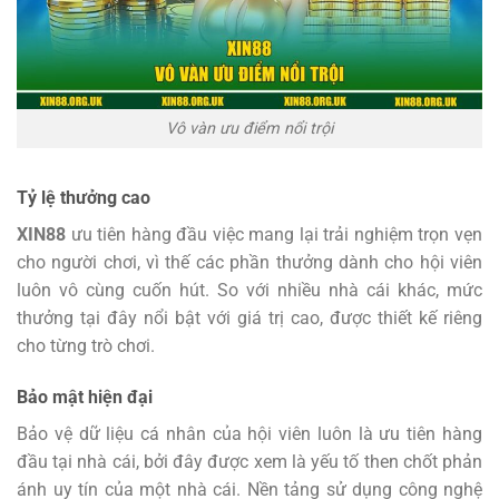
Vô vàn ưu điểm nổi trội
Tỷ lệ thưởng cao
XIN88
ưu tiên hàng đầu việc mang lại trải nghiệm trọn vẹn
cho người chơi, vì thế các phần thưởng dành cho hội viên
luôn vô cùng cuốn hút. So với nhiều nhà cái khác, mức
thưởng tại đây nổi bật với giá trị cao, được thiết kế riêng
cho từng trò chơi.
Bảo mật hiện đại
Bảo vệ dữ liệu cá nhân của hội viên luôn là ưu tiên hàng
đầu tại nhà cái, bởi đây được xem là yếu tố then chốt phản
ánh uy tín của một nhà cái. Nền tảng sử dụng công nghệ