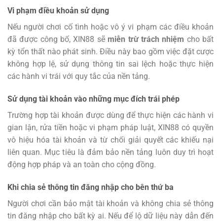
Vi phạm điều khoản sử dụng
Nếu người chơi cố tình hoặc vô ý vi phạm các điều khoản
đã được công bố, XIN88 sẽ
miễn trừ trách nhiệm
cho bất
kỳ tổn thất nào phát sinh. Điều này bao gồm việc đặt cược
không hợp lệ, sử dụng thông tin sai lệch hoặc thực hiện
các hành vi trái với quy tắc của nền tảng.
Sử dụng tài khoản vào những mục đích trái phép
Trường hợp tài khoản được dùng để thực hiện các hành vi
gian lận, rửa tiền hoặc vi phạm pháp luật, XIN88 có quyền
vô hiệu hóa tài khoản và từ chối giải quyết các khiếu nại
liên quan. Mục tiêu là đảm bảo nền tảng luôn duy trì hoạt
động hợp pháp và an toàn cho cộng đồng.
Khi chia sẻ thông tin đăng nhập cho bên thứ ba
Người chơi cần bảo mật tài khoản và không chia sẻ thông
tin đăng nhập cho bất kỳ ai. Nếu để lộ dữ liệu này dẫn đến