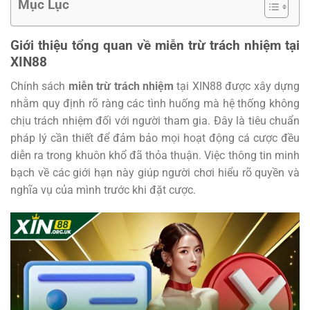
Mục Lục
Giới thiệu tổng quan về miễn trừ trách nhiệm tại
XIN88
Chính sách
miễn trừ trách nhiệm
tại XIN88 được xây dựng
nhằm quy định rõ ràng các tình huống mà hệ thống không
chịu trách nhiệm đối với người tham gia. Đây là tiêu chuẩn
pháp lý cần thiết để đảm bảo mọi hoạt động cá cược đều
diễn ra trong khuôn khổ đã thỏa thuận. Việc thông tin minh
bạch về các giới hạn này giúp người chơi hiểu rõ quyền và
nghĩa vụ của mình trước khi đặt cược.