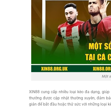
Một s
XIN88 cung cấp nhiều loại kèo đa dạng, giúp 
thưởng được cập nhật thường xuyên, đảm bảo 
giản để bắt đầu hoặc thử sức với những loại k