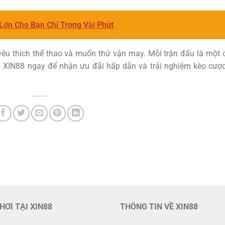
Lớn Cho Bạn Chỉ Trong Vài Phút
 yêu thích thể thao và muốn thử vận may.
Mỗi trận đấu là một 
 XIN88 ngay để nhận ưu đãi hấp dẫn và trải nghiệm kèo cược
HƠI TẠI XIN88
THÔNG TIN VỀ XIN88