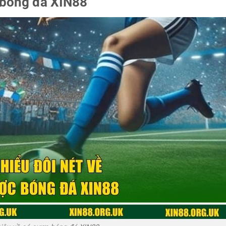
c bóng đá XIN88