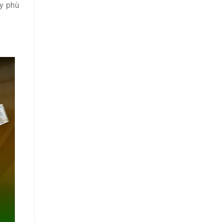
ày phù