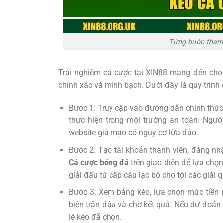
Từng bước tham 
Trải nghiệm cá cược tại XIN88 mang đến cho n
chính xác và minh bạch. Dưới đây là quy trình 
Bước 1: Truy cập vào đường dẫn chính thức
thực hiện trong môi trường an toàn. Người
website giả mạo có nguy cơ lừa đảo.
Bước 2: Tạo tài khoản thành viên, đăng nh
Cá cược bóng đá
trên giao diện để lựa chọ
giải đấu từ cấp câu lạc bộ cho tới các giải q
Bước 3: Xem bảng kèo, lựa chọn mức tiền 
biến trận đấu và chờ kết quả
.
Nếu dự đoán c
lệ kèo đã chọn.