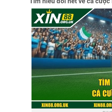
Tìm hiểu đôi nét về cá cượ