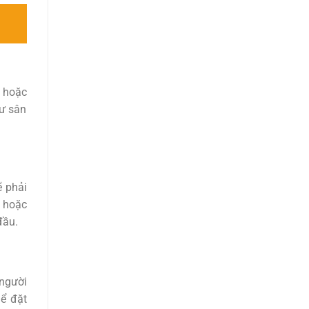
g hoặc
hư sân
ẽ phải
g hoặc
đầu.
 người
hể đặt