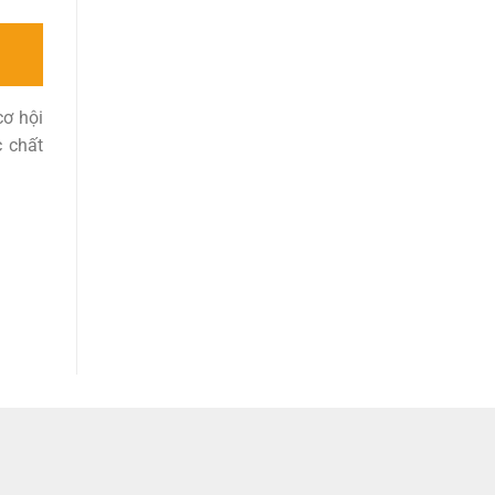
cơ hội
 chất