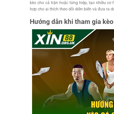
kèo cho cả trận hoặc từng hiệp, tạo nhiều cơ h
hợp cho ai thích theo dõi diễn biến và đưa ra 
Hướng dẫn khi tham gia kèo