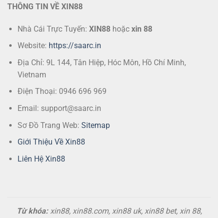
THÔNG TIN VỀ XIN88
Nhà Cái Trực Tuyến:
XIN88
hoặc
xin 88
Website:
https://saarc.in
Địa Chỉ: 9L 144, Tân Hiệp, Hóc Môn, Hồ Chí Minh,
Vietnam
Điện Thoại: 0946 696 969
Email:
support@saarc.in
Sơ Đồ Trang Web:
Sitemap
Giới Thiệu Về Xin88
Liên Hệ Xin88
Từ khóa:
xin88, xin88.com, xin88 uk, xin88 bet, xin 88,