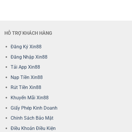
HỖ TRỢ KHÁCH HÀNG
Đăng Ký Xin88
Đăng Nhập Xin88
Tải App Xin88
Nạp Tiền Xin88
Rút Tiền Xin88
Khuyến Mãi Xin88
Giấy Phép Kinh Doanh
Chính Sách Bảo Mật
Điều Khoản Điều Kiện