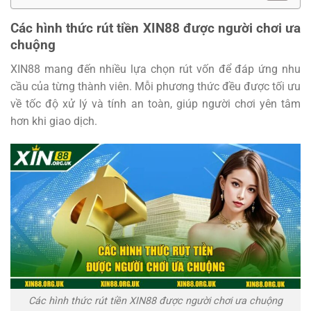
Các hình thức rút tiền XIN88 được người chơi ưa
chuộng
XIN88 mang đến nhiều lựa chọn rút vốn để đáp ứng nhu
cầu của từng thành viên. Mỗi phương thức đều được tối ưu
về tốc độ xử lý và tính an toàn, giúp người chơi yên tâm
hơn khi giao dịch.
Các hình thức rút tiền XIN88 được người chơi ưa chuộng