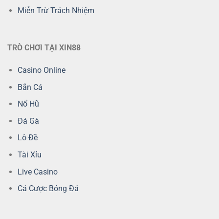
Miễn Trừ Trách Nhiệm
TRÒ CHƠI TẠI XIN88
Casino Online
Bắn Cá
Nổ Hũ
Đá Gà
Lô Đề
Tài Xỉu
Live Casino
Cá Cược Bóng Đá