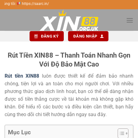
Bỏ
ôi:
https://saarc.in/
qua
nội
dung
ĐĂNG KÝ
ĐĂNG NHẬP
Rút Tiền XIN88 – Thanh Toán Nhanh Gọn
Với Độ Bảo Mật Cao
Rút tiền
XIN88
luôn được thiết kế để đảm bảo nhanh
chóng, tiện lợi và an toàn cho mọi người chơi. Với nhiều
phương thức giao dịch linh hoạt, bạn có thể dễ dàng nhận
được số tiền thắng cược về tài khoản mà không gặp khó
khăn. Để hiểu rõ các bước và điều kiện cần thiết, bạn hãy
cùng theo dõi chi tiết hướng dẫn ngay sau đây.
Mục Lục