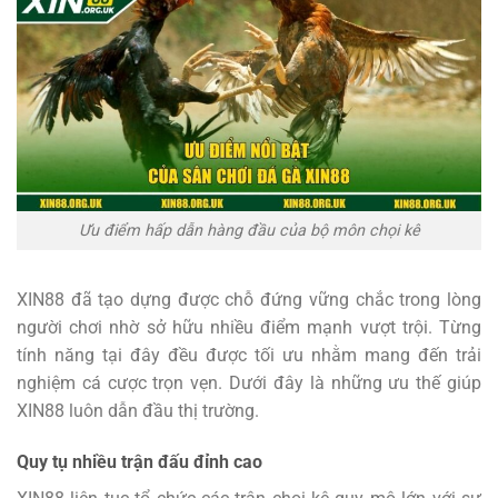
Ưu điểm hấp dẫn hàng đầu của bộ môn chọi kê
XIN88 đã tạo dựng được chỗ đứng vững chắc trong lòng
người chơi nhờ sở hữu nhiều điểm mạnh vượt trội. Từng
tính năng tại đây đều được tối ưu nhằm mang đến trải
nghiệm cá cược trọn vẹn.
Dưới đây là những ưu thế giúp
XIN88 luôn dẫn đầu thị trường.
Q
uy tụ nh
iề
u
t
rậ
n đấu đỉ
n
h
c
ao