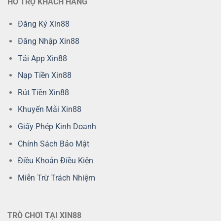
HỖ TRỢ KHÁCH HÀNG
Cho
Phút
Người
Đam
Đăng Ký Xin88
Mê
Cá
Đăng Nhập Xin88
Cược
Tải App Xin88
Nạp Tiền Xin88
Rút Tiền Xin88
Khuyến Mãi Xin88
Giấy Phép Kinh Doanh
Chính Sách Bảo Mật
Điều Khoản Điều Kiện
Miễn Trừ Trách Nhiệm
TRÒ CHƠI TẠI XIN88