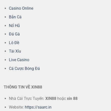
Casino Online
Bắn Cá
Nổ Hũ
Đá Gà
Lô Đề
Tài Xỉu
Live Casino
Cá Cược Bóng Đá
THÔNG TIN VỀ XIN88
Nhà Cái Trực Tuyến:
XIN88
hoặc
xin 88
Website:
https://saarc.in