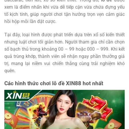
xem là điểm nhấn khi vừa dễ tiếp cận vừa chứa đựng yếu
tố kịch tính, giúp người chơi tận hưởng trọn vẹn cảm giác
hồi hộp mỗi lần đặt cược.
Tại đây, loại hình được phát triển dựa trên xổ số kiến thiết
nhưng luật chơi tối giản hơn. Người tham gia chỉ cần chọn
số bạch thủ trong khoảng 00 – 99 hoặc 000 – 999. Khi kết
quả trùng khớp, thành viên sẽ nhận ngay phần thưởng giá
trị, mang lại niềm vui chiến thắng cùng trải nghiệm khó
quên.
Các hình thức chơi lô đề XIN88 hot nhất