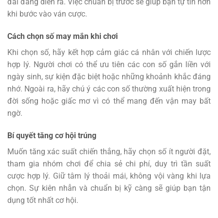
đãi đang diễn ra.
Việc chuẩn bị trước sẽ giúp bạn tự tin hơn
khi bước vào ván cược.
C
ách c
h
ọn số may
mắn
k
hi ch
ơi
Khi chọn số, hãy kết hợp cảm giác cá nhân với chiến lược
hợp lý.
Người chơi có thể ưu tiên các con số gắn liền với
ngày sinh, sự kiện đặc biệt hoặc những khoảnh khắc đáng
nhớ
.
Ngoài ra, hãy chú ý các con số thường xuất hiện trong
đời sống hoặc giấc mơ vì có thể mang đến vận may bất
ngờ.
Bí quyết tăng cơ hội trúng
Muốn tăng xác suất chiến thắng, hãy chọn số ít người đặt,
tham gia nhóm chơi để chia sẻ chi phí, duy trì tần suất
cược hợp lý. Giữ tâm lý thoải mái, không vội vàng khi lựa
chọn.
Sự kiên nhẫn và chuẩn bị kỹ càng sẽ giúp bạn tận
dụng tốt nhất cơ hội.