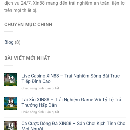
dịch vụ 24/7, Xin88 mang đến trải nghiệm an toàn, tiện lợi
trên mọi thiết bị.
CHUYÊN MỤC CHÍNH
Blog
(8)
BÀI VIẾT MỚI NHẤT
Live Casino XIN88 – Trải Nghiệm Sòng Bài Trực
14
Tiếp Đỉnh Cao
Th8
ở
Chức năng bình luận bị tắt
Live
Casino
Tài Xỉu XIN88 – Trải Nghiệm Game Với Tỷ Lệ Trả
14
XIN88
Thưởng Hấp Dẫn
Th8
–
ở
Chức năng bình luận bị tắt
Trải
Tài
Nghiệm
Xỉu
Cá Cược Bóng Đá XIN88 – Sân Chơi Kịch Tính Cho
Sòng
14
XIN88
Bài
Mọi Người
Th8