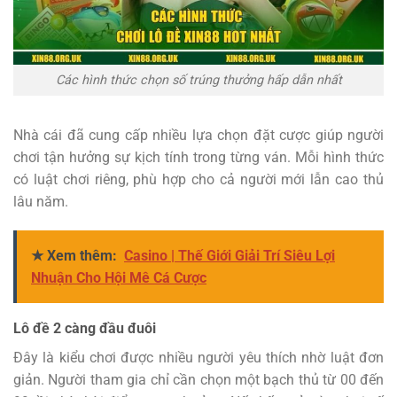
Các hình thức chọn số trúng thưởng hấp dẫn nhất
Nhà cái đã cung cấp nhiều lựa chọn đặt cược giúp người
chơi tận hưởng sự kịch tính trong từng ván. Mỗi hình thức
có luật chơi riêng, phù hợp cho cả người mới lẫn cao thủ
lâu năm.
★ Xem thêm:
Casino | Thế Giới Giải Trí Siêu Lợi
Nhuận Cho Hội Mê Cá Cược
Lô đề 2 càng đầu đuôi
Đây là kiểu chơi được nhiều người yêu thích nhờ luật đơn
giản. Người tham gia chỉ cần chọn một bạch thủ từ 00 đến